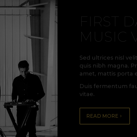
FIRST D
MUSIC 
Sed ultrices nisl ve
quis nibh magna. Proi
amet, mattis porta 
Duis fermentum fauc
vitae.
READ MORE