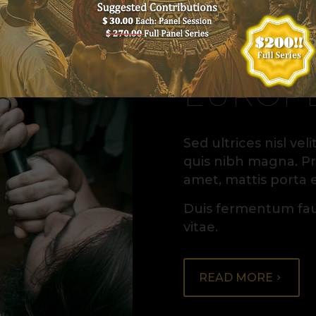
EUROPE
Sed ultrices nisl ve
quis nibh magna. Proi
amet, mattis porta 
Duis fermentum fauc
vitae.
READ MORE