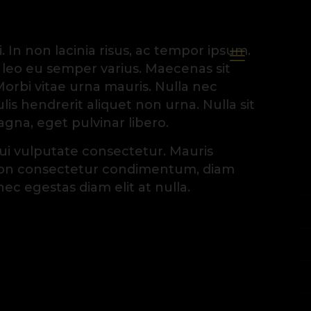
 In non lacinia risus, ac tempor ipsum.
 leo eu semper varius. Maecenas sit
orbi vitae urna mauris. Nulla nec
ulis hendrerit aliquet non urna. Nulla sit
na, eget pulvinar libero.
dui vulputate consectetur. Mauris
on consectetur condimentum, diam
nec egestas diam elit at nulla.