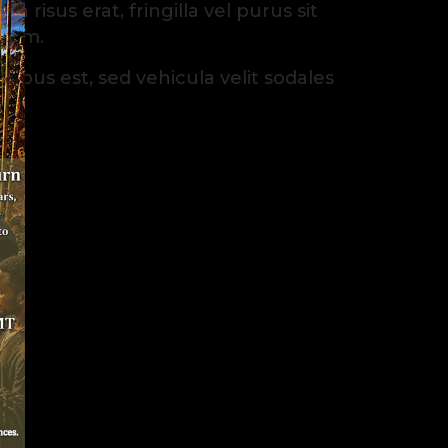
n risus erat, fringilla vel purus sit
enim.
ibus est, sed vehicula velit sodales