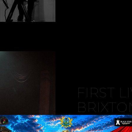
FIRST L
BRIXTO
Sed ultrices nisl ve