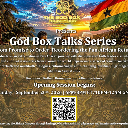
quis nibh magna. Proi
amet, mattis porta 
Duis fermentum fauc
vitae.
READ MORE